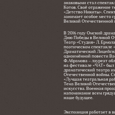
знаковыми стал спектакл
Котов. Своё отражение т
«Детство Никиты». Спект
занимает особое место с
Великой Отечественной в
В 2016 году Омский драм
Дню Победы в Великой О
Театр «Студия» Л. Ермол
поэтическом спектакле «
Драматический Лицейский
одноимённой повести Вас
Ф.Абрамова – лауреат обл
на фестивале «ЧАТ» был
драматический театра им
Отечественной войны. Сп
«Лучшая театральная раб
Тема Великой Отечествен
искусства. Военная проз
напоминание всем грядущ
наше будущее.
Экспозиция работает в в