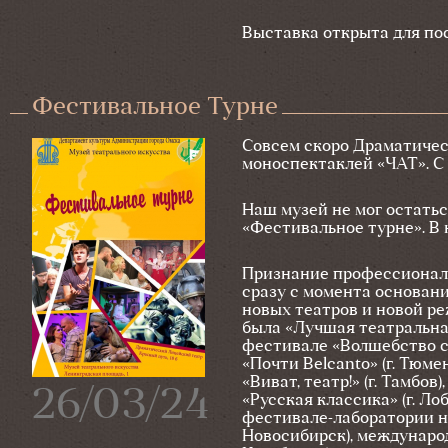
Выставка открыта для посе
Фестивальное Турне
Совсем скоро Драматичес
моноспектаклей «ЧАТ». С 
Наш музей не мог остатьс
«Фестивальное турне». В 
Признание профессиональ
сразу с момента основан
новых театров и новой р
была «Лучшая театральна
фестивале «Волшебство ск
«Почти Belcanto» (г. Тюм
«Виват, театр!» (г. Тамбо
26/03/24
«Русская классика» (г. Л
фестивале-лаборатории н
Новосибирск), междунаро