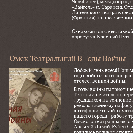
Челябинск), международны
«Вайгель» (г. Саранск). 
Лицейского театра в фест
(Франция) на протяжении 
Ознакомится с выставкой
адресу: ул. Красный Путь, 
Омск Театральный В Годы Войны
Добрый день всем! Наш 
годы войны», которая ра
отечественной войны.
В годы войны патриотиче
Театры значительно пере
трудящихся на усиление 
революционному пафосу г
антифашистской тематик
нашего города - работу т
Омского театра драмы с н
Алексей Дикий, Рубен Си
родились великие спекта