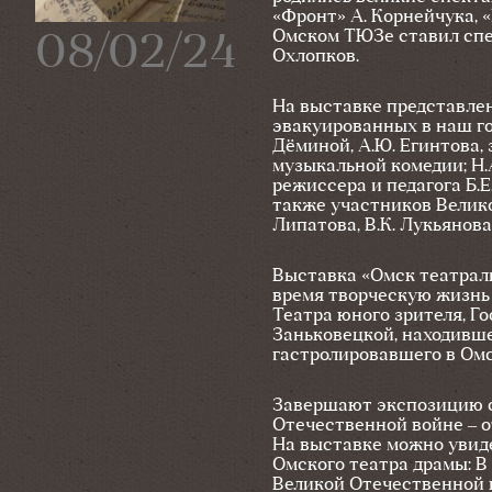
«Фронт» А. Корнейчука, «
Омском ТЮЗе ставил спе
08/02/24
Охлопков.
На выставке представлен
эвакуированных в наш гор
Дёминой, А.Ю. Егинтова,
музыкальной комедии; Н.А
режиссера и педагога Б.Е
также участников Велико
Липатова, В.К. Лукьянова
Выставка «Омск театрал
время творческую жизнь 
Театра юного зрителя, Г
Заньковецкой, находившег
гастролировавшего в Омс
Завершают экспозицию с
Отечественной войне – о
На выставке можно увид
Омского театра драмы: В
Великой Отечественной 