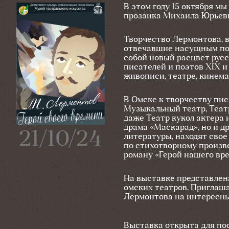
В этом году 15 октября мы
прозаика Михаила Юрьев
Творчество Лермонтова, 
отвечавшие насущным пот
собой новый расцвет рус
писателей и поэтов XIX и
живописи, театре, кинема
В Омске к творчеству пи
Музыкальный театр, Теат
даже Театр кукол актера 
драма «Маскарад», но и д
21/10/24
литературы, находят свое
по стихотворному произв
роману «Герой нашего вр
На выставке представлен
омских театров. Приглаш
Лермонтова на интересны
Выставка открыта для посе