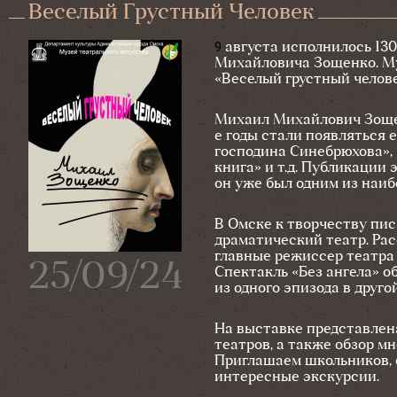
Веселый Грустный Человек
9
августа исполнилось 130
Михайловича Зощенко. Му
«Веселый грустный человек
Михаил Михайлович Зощен
е годы стали появляться 
господина Синебрюхова»,
книга» и т.д. Публикации 
он уже был одним из наиб
В Омске к творчеству пи
драматический театр. Рас
главные режиссер театра 
25/09/24
Спектакль «Без ангела» о
из одного эпизода в друго
На выставке представлен
театров, а также обзор м
Приглашаем школьников, 
интересные экскурсии.