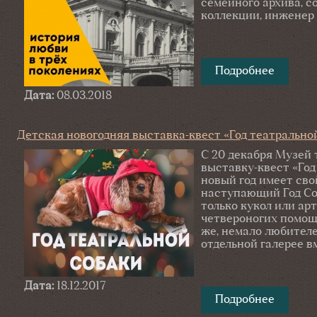
семейного архива, с
коллекции, инженер 
Подробнее
о Выст
Дата:
08.03.2018
Детская новогодняя выставка-квест «Год театрально
С 20 декабря Музей
выставку-квест «Го
новый год имеет сво
наступающий Год Соб
только кукол или ар
четвероногих помощн
же, немало любителе
отдельной галерее 
Дата:
18.12.2017
Подробнее
о Детск