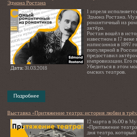
Эдмона Ростана
1 апреля исполняетс
Эдмона Ростана. Му
романтичный из рома
актёра.
Ростан вошёл в исто
известном в 17 веке
написанная в 1897 г
популярной в России
предоставил актёра
импровизации. Его г
Убедиться в этом мо
Дата:
31.03.2018
омских театров.
Подробнее
о Выставка «Самый романтичный из рома
драматурга Эдмона Ростана
Выставка «Притяжение театра: история любви в трё
12 марта в 16.00 в 
«Притяжение театра:
дня театра, который