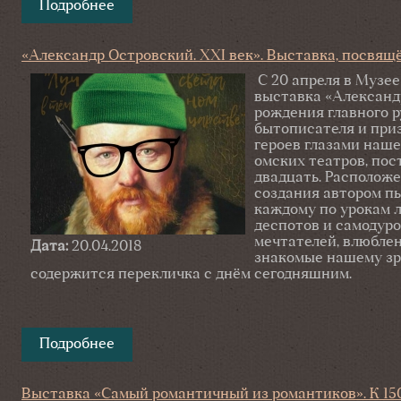
Подробнее
о Выставочный театр одного художника
«Александр Островский. ХХI век». Выставка, посвящё
С 20 апреля в Музее
выставка «Александр
рождения главного р
бытописателя и приз
героев глазами наш
омских театров, пос
двадцать. Расположе
создания автором п
каждому по урокам 
деспотов и самодур
мечтателей, влюбле
Дата:
20.04.2018
знакомые нашему зри
содержится перекличка с днём сегодняшним.
Подробнее
о «Александр Островский. ХХI век». Выс
драматурга
Выставка «Самый романтичный из романтиков». К 15