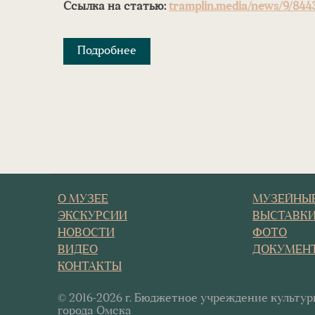
Ссылка на статью:
tramplin.media/news/9/844
Подробнее
О МУЗЕЕ
МУЗЕЙНЫ
ЭКСКУРСИИ
ВЫСТАВК
НОВОСТИ
ФОТО
ВИДЕО
ДОКУМЕН
КОНТАКТЫ
© 2016-2026 г. Бюджетное учреждение культу
города Омска