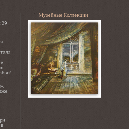
Музейные Коллекции
 29
ля
стала
не
ия
юбви!
»,
акже
,
ори
 в