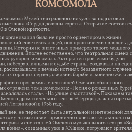
КОМСОМОЛА
комсомола Музей театрального искусства подготовил
выставку «Сердца должны гореть». Открытие состоится
00 в Омской крепости.
я организация была не просто ориентиром в жизни
околений советских людей, она практически являлась д
изни. История не знает иных
примеров такого мощного
движения. Вполне естественно, что театральная сцена 
вных рупоров комсомола. Актеры театров, сами будучи
и, небезразличными к судьбе страны, создавали на сце
в, рассказывали о вечных истинах беззаветного служен
вигах горящих сердец, о жизни, борьбе и, конечно же, о л
афии и программы, спектаклей Омского областного
орых отражена тема комсомола: «Песня о рожденных бурей
к закалялась сталь», «На улице счастливой». Показаны т
мского драматического театра «Сердца должны гореть»
й Логвиновой в 1958 году.
й век, не перестает быть актуальной и интересной для
поэтому на выставке гармонично сочетаются экспонаты
материалы спектаклей Омского музыкального театра «З
ла война», созданных уже в XXIвеке, погружают зрителя