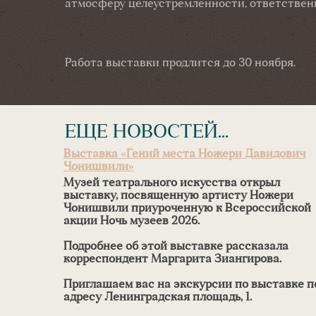
атмосферу целеустремленности, ответственн
Работа выставки продлится до 30 ноября.
ЕЩЕ НОВОСТЕЙ...
Выставка «Гений места Ножери Давидович
Чонишвили»
Музей театрального искусства открыл
выставку, посвященную артисту Ножери
Чонишвили приуроченную к Всероссийской
акции Ночь музеев 2026.
Подробнее об этой выставке рассказала
корреспондент Маргарита Зиангирова.
Приглашаем вас на экскурсии по выставке п
адресу Ленинградская площадь, 1.