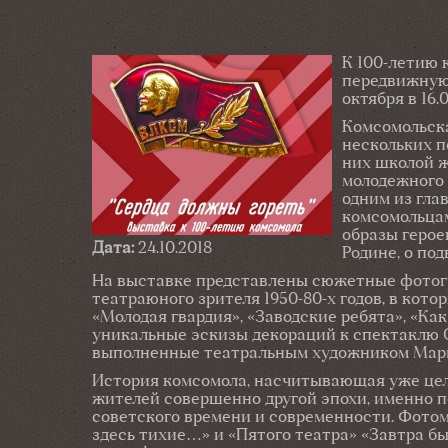
К 100-летию 
передвижную 
октября в 16.
Комсомольска
нескольких п
них школой ж
молодежного 
одним из гла
комсомольцам
образы герое
Дата:
24.10.2018
Родине, о под
На выставке представлены сюжетные фотогр
театраюного зрителя 1950-80-х годов, в кот
«Молодая гвардия», «Заводские ребята», «Ка
уникальные эскизы декораций к спектаклю О
выполненные театральным художником Марие
История комсомола, насчитывающая уже целы
жителей совершенно другой эпохи, именно 
советского времени и современности. Фото
здесь тихие…» и «Пятого театра» «Завтра бы