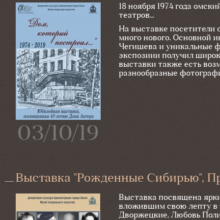
18 ноября 1974 года омск
театров...
На выставке посетители с
много нового. Основной 
Чегишева и уникальные ф
экспозиии получил широк
выставки также есть воз
разнообразные фотографи
03/10/19
Выставка "Рожденные Сибирью", П
Выставка посвящена ярки
вложившим свою лепту в 
Дворжецкие, Любовь Поли