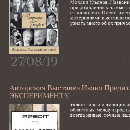
Михаил Ульянов...Названи
представленных на выстав
становился в Омске, имен
материалами выставки по
узнать много об их прича
27/08/19
Авторская Выставка Ивана Преди
ЭКСПЕРИМЕНТА"
Выставка приурочена к пр
талантливый и амбициозн
областных, международны
всегда живые, сочные, в