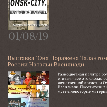
01/08/19
Выставка "Она Поражена Таланто
России Натальи Василиади.
Разноцветная палитра ро
статьи, - все это сложил
женственной артистки Ом
Василиади. Посетители в
музея, некоторые матери