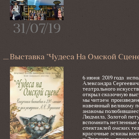
31/07/19
Выставка "Чудеса На Омской Сцене
6 июня 2019 года испо
Александра Сергеевич
театрального искусств
открыл сказочную выст
мы читаем произведени
навеянный великому п
знакомы полюбившиеся 
Людмила, Золотой пету
вспомнить нетленные 
спектаклей омских те
красочные эскизы кос