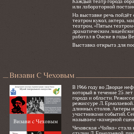
Каждый театр города обр
или лабораторной постан
На выставке речь пойдёт
театром кукол, актера, м
театром, «Пятым театром»
драматическим лицейским
работал в Омске в годы В
Выставка открыта для посе
Визави С Чеховым
В 1966 году во Дворце не
который в течение 25 ле
города и области. Режисс
режиссуре Л. Ермолаевой
длинных столов. Актеры и
участниками событий. Се
называем «камерной сцен
Чеховская «Чайка» стала
студии Л. Ермолаевой, п