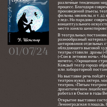
различные тенденции ми
процесс. Благодаря совр
произведений (пьесы, теа
фильмы, мюзиклы, и т. д.
след». Но парадокс совр
концептуального искусст
место заняла шекспировс
В театральных постановк
разнообразный материал 
цитирования отдельных с
обладающего высокой худ
01/07/24
театры ставили драмы («Г
(«Сон в летнюю ночь», «Н
ничего», «Укрощение стро
Каждый театр города обр
или лабораторной постан
На выставке речь пойдёт
театром кукол, актера, м
театром, «Пятым театром»
драматическим лицейским
работал в Омске в годы В
Открытие выставки состои
Ленинградская площадь, 1