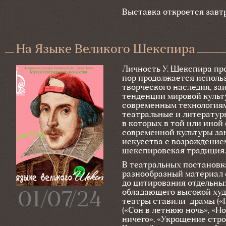
Выставка откроется завтра
На Языке Великого Шекспира
Личность У. Шекспира пр
пор продолжается использ
творческого наследия, за
тенденции мировой культ
современным технологиям
театральные и литературны
в которых в той или ино
современной культуры за
искусства с возрождение
шекспировская традиция.
В театральных постановк
разнообразный материал 
до цитирования отдельны
обладающего высокой худ
01/07/24
театры ставили драмы («Г
(«Сон в летнюю ночь», «Н
ничего», «Укрощение стро