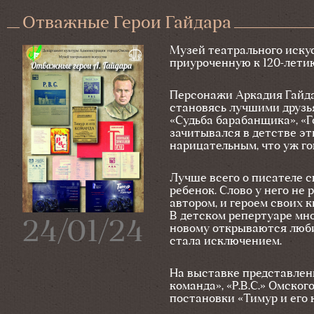
Отважные Герои Гайдара
Музей театрального иску
приуроченную к 120-летию
Персонажи Аркадия Гайда
становясь лучшими друзьям
«Судьба барабанщика», «Г
зачитывался в детстве э
нарицательным, что уж г
Лучше всего о писателе с
ребенок. Слово у него не 
автором, и героем своих к
В детском репертуаре мно
24/01/24
новому открываются люби
стала исключением.
На выставке представлен
команда», «Р.В.С.» Омско
постановки «Тимур и его 